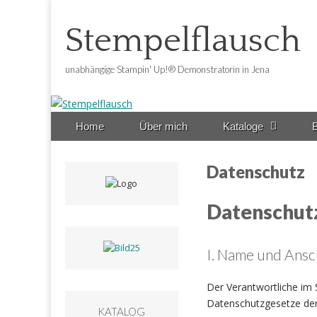
Stempelflausch
unabhängige Stampin' Up!® Demonstratorin in Jena
Main
Skip
Home
Über mich
Kataloge
B
menu
to
content
Datenschutz
Datenschut
I. Name und Ansc
Der Verantwortliche im
Datenschutzgesetze der 
KATALOG