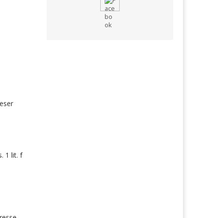
ieser
1 lit. f
dresse