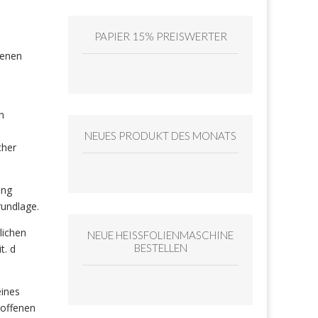
PAPIER 15% PREISWERTER
fenen
n
NEUES PRODUKT DES MONATS
cher
ung
rundlage.
lichen
NEUE HEISSFOLIENMASCHINE
BESTELLEN
t. d
eines
roffenen