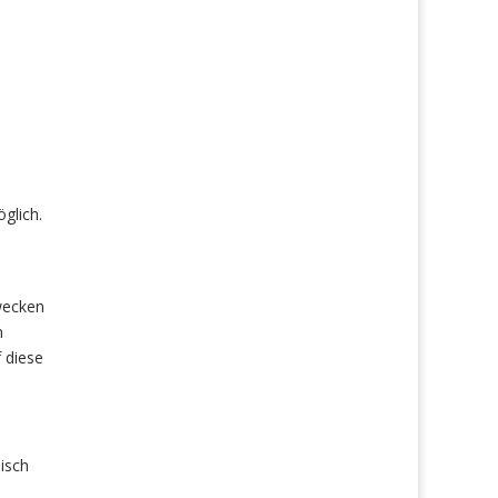
glich.
wecken
n
 diese
isch