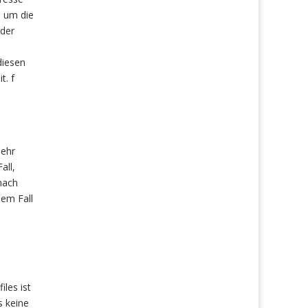
, um die
 der
diesen
t. f
mehr
all,
 nach
sem Fall
les ist
s keine