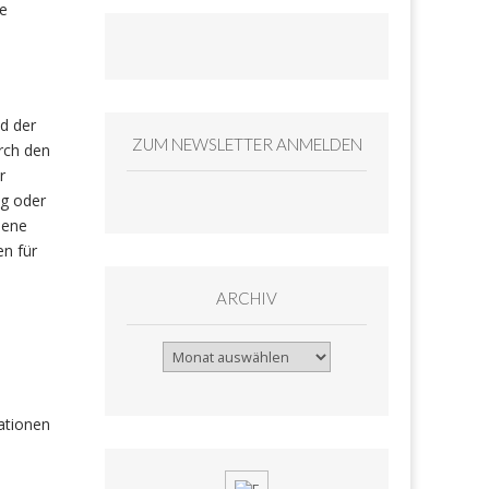
ie
d der
ZUM NEWSLETTER ANMELDEN
rch den
r
ng oder
bene
en für
ARCHIV
Archiv
ationen