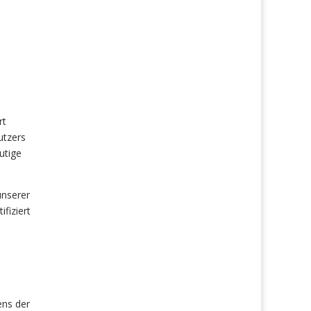
rt
utzers
utige
unserer
fiziert
ens der